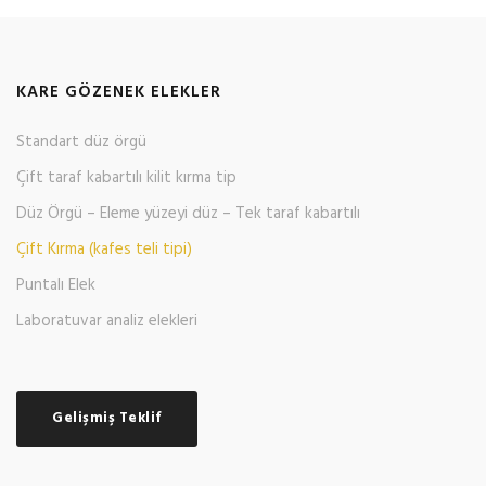
KARE GÖZENEK ELEKLER
Standart düz örgü
Çift taraf kabartılı kilit kırma tip
Düz Örgü – Eleme yüzeyi düz – Tek taraf kabartılı
Çift Kırma (kafes teli tipi)
Puntalı Elek
Laboratuvar analiz elekleri
Gelişmiş Teklif