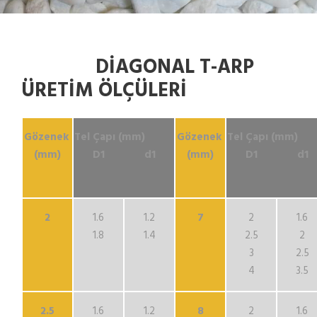
DİAGONAL T-ARP
ÜRETİM ÖLÇÜLERİ
Gözenek
Tel Çapı (mm)
Gözenek
Tel Çapı (m
(mm)
D1 d1
(mm)
D1 d1
2
1.6
1.2
7
2
1.6
1.8
1.4
2.5
2
3
2.5
4
3.5
2.5
1.6
1.2
8
2
1.6