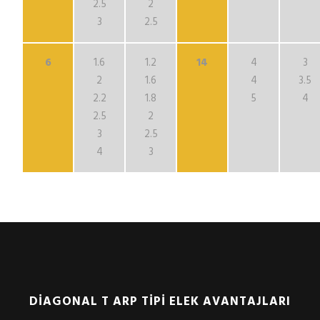
2.5
2
3
2.5
6
1.6
1.2
14
4
3
2
1.6
4
3.5
2.2
1.8
5
4
2.5
2
3
2.5
4
3
DİAGONAL T ARP TİPİ ELEK AVANTAJLARI