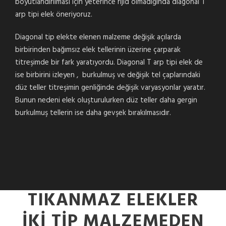
boyutlandırılması için yeterince rijid olmadığında diagonal T
arp tipi elek öneriyoruz.
Diagonal tip elekte elenen malzeme değişik açılarda
birbirinden bağımsız elek tellerinin üzerine çarparak
titreşimde bir fark yaratıyordu. Diagonal T arp tipi elek de
ise birbirini izleyen , burkulmuş ve değişik tel çaplarındaki
düz teller titreşimin genliğinde değişik varyasyonlar yaratır.
Bunun nedeni elek oluşturulurken düz teller daha gergin
burkulmuş tellerin ise daha gevşek bırakılmasıdır.
TIKANMAZ ELEKLER
IKI TIP MALZEMEDEN