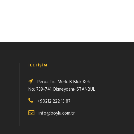
İLETIŞIM
Perpa Tic. Merk. B Blok K: 6
No: 739-741 Okmeydanı-ISTANBUL
+90212 222 13 87
info@boylu.com.tr