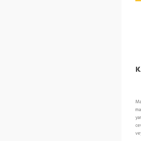
K
Ma
mak
yan
cev
vey