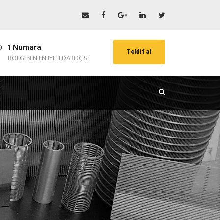
1 Numara
Teklif al
BÖLGENIN EN IYI TEDARIKÇISI