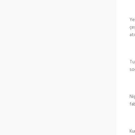
Yer
çeş
atı
Tuz
soğ
Ni
fab
Kum