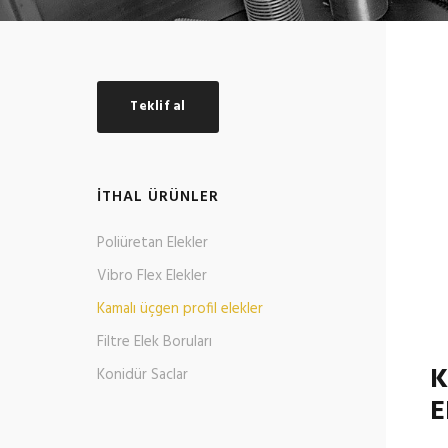
Teklif al
İTHAL ÜRÜNLER
Poliüretan Elekler
Vibro Flex Elekler
Kamalı üçgen profil elekler
Filtre Elek Boruları
K
Konidür Saclar
E