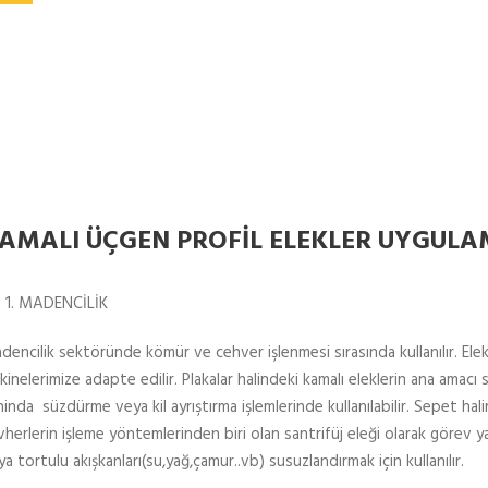
AMALI ÜÇGEN PROFİL ELEKLER UYGULA
MADENCİLİK
dencilik sektöründe kömür ve cehver işlenmesi sırasında kullanılır. Elek
inelerimize adapte edilir. Plakalar halindeki kamalı eleklerin ana amacı
inda süzdürme veya kil ayrıştırma işlemlerinde kullanılabilir. Sepet hal
herlerin işleme yöntemlerinden biri olan santrifüj eleği olarak görev yapab
a tortulu akışkanları(su,yağ,çamur..vb) susuzlandırmak için kullanılır.