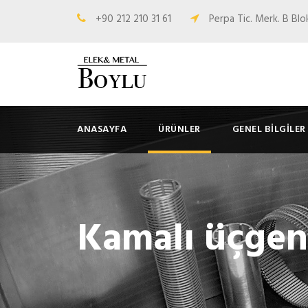
+90 212 210 31 61
Perpa Tic. Merk. B Bl
ANASAYFA
ÜRÜNLER
GENEL BILGILER
Kamalı üçgen 