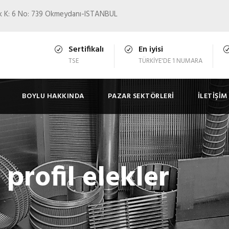
ok K: 6 No: 739 Okmeydanı-ISTANBUL
Sertifikalı
En iyisi
TSE
TÜRKIYE'DE 1 NUMARA
BOYLU HAKKINDA
PAZAR SEKTÖRLERI
İLETIŞIM
profil elekler