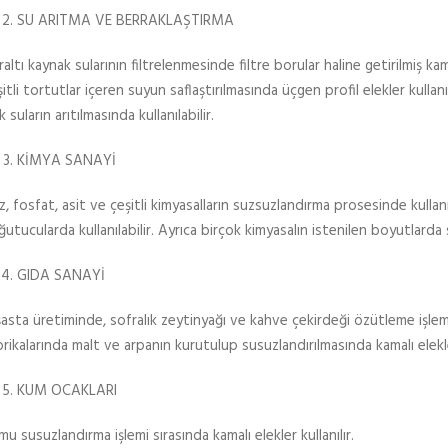
SU ARITMA VE BERRAKLAŞTIRMA
altı kaynak sularının filtrelenmesinde filtre borular haline getirilmiş kam
itli tortutlar içeren suyun saflaştırılmasında üçgen profil elekler kullanıl
k suların arıtılmasında kullanılabilir.
KİMYA SANAYİ
, fosfat, asit ve çeşitli kimyasalların suzsuzlandırma prosesinde kullanıl
utucularda kullanılabilir. Ayrıca birçok kimyasalın istenilen boyutlarda sı
GIDA SANAYİ
şasta üretiminde, sofralık zeytinyağı ve kahve çekirdeği özütleme işlemi
rikalarında malt ve arpanın kurutulup susuzlandırılmasında kamalı elekler
KUM OCAKLARI
u susuzlandırma işlemi sırasında kamalı elekler kullanılır.